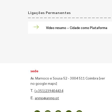
Ligações Permanentes
Vídeo resumo – Cidade como Plataforma
sede
Av. Marnoco e Sousa 52 - 3004 511 Coimbra
[ver
no google maps]
T.
(+351)239404434
E.
anmp@anmp.pt