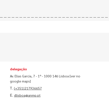
delegação
Av. Elias Garcia, 7 - 1º - 1000 146 Lisboa
[ver no
google maps]
T.
(+351)217936657
E.
dlisboa@anmp.pt