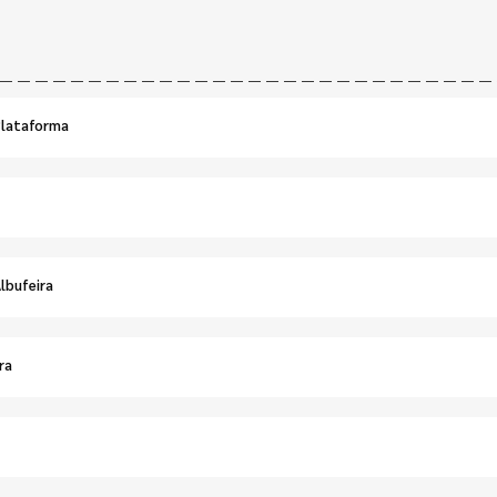
Plataforma
lbufeira
ra