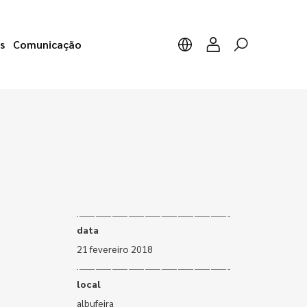
s
Comunicação
data
21 fevereiro 2018
local
albufeira