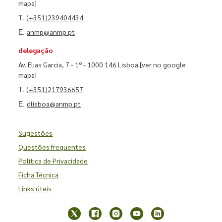
maps]
T.
(+351)239404434
E.
anmp@anmp.pt
delegação
Av. Elias Garcia, 7 - 1º - 1000 146 Lisboa
[ver no google
maps]
T.
(+351)217936657
E.
dlisboa@anmp.pt
Sugestões
Questões frequentes
Política de Privacidade
Ficha Técnica
Links úteis