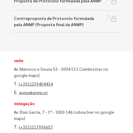
Proposta de Protocolo formulada pela ANMP
Contraproposta de Protocolo formulada
pela ANMP (Proposta final da ANMP)
sede
Av. Marnoco e Sousa 52 - 3004 511 Coimbra
[ver no
google maps]
T.
(+351)239404434
E.
anmp@anmp.pt
delegação
Av. Elias Garcia, 7 - 1º - 1000 146 Lisboa
[ver no google
maps]
T.
(+351)217936657