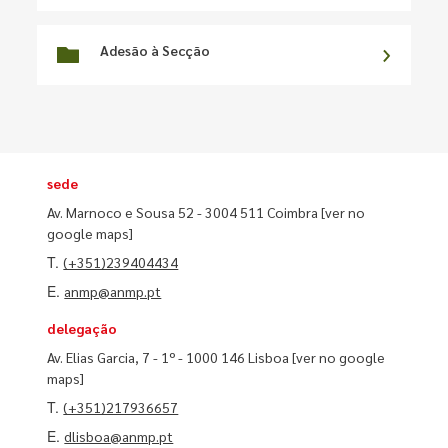
Adesão à Secção
sede
Av. Marnoco e Sousa 52 - 3004 511 Coimbra
[ver no
google maps]
T.
(+351)239404434
E.
anmp@anmp.pt
delegação
Av. Elias Garcia, 7 - 1º - 1000 146 Lisboa
[ver no google
maps]
T.
(+351)217936657
E.
dlisboa@anmp.pt