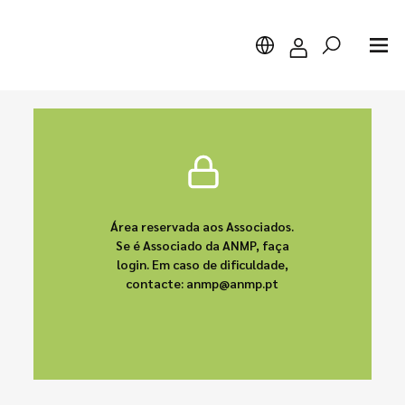
Pesquisar
Área reservada aos Associados.
Se é Associado da ANMP, faça
login. Em caso de dificuldade,
contacte: anmp@anmp.pt