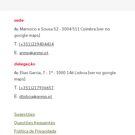
sede
Av. Marnoco e Sousa 52 - 3004 511 Coimbra
[ver no
google maps]
T.
(+351)239404434
E.
anmp@anmp.pt
delegação
Av. Elias Garcia, 7 - 1º - 1000 146 Lisboa
[ver no google
maps]
T.
(+351)217936657
E.
dlisboa@anmp.pt
Sugestões
Questões frequentes
Política de Privacidade