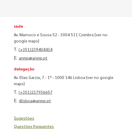
sede
Av. Marnoco e Sousa 52 - 3004 511 Coimbra
[ver no
google maps]
T.
(+351)239404434
E.
anmp@anmp.pt
delegação
Av. Elias Garcia, 7 - 1º - 1000 146 Lisboa
[ver no google
maps]
T.
(+351)217936657
E.
dlisboa@anmp.pt
Sugestões
Questões frequentes