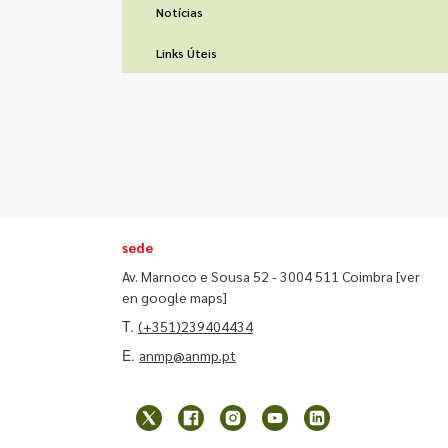
Notícias
Links Úteis
sede
Av. Marnoco e Sousa 52 - 3004 511 Coimbra
[ver
en google maps]
T.
(+351)239404434
E.
anmp@anmp.pt