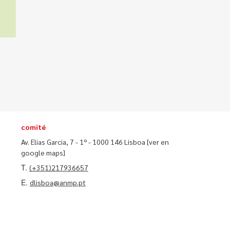
comité
Av. Elias Garcia, 7 - 1º - 1000 146 Lisboa
[ver en
google maps]
T.
(+351)217936657
E.
dlisboa@anmp.pt