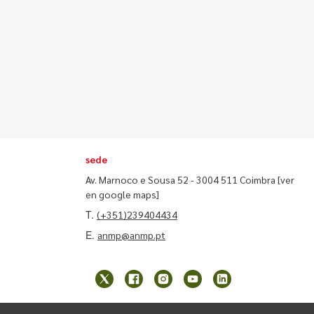
sede
Av. Marnoco e Sousa 52 - 3004 511 Coimbra
[ver
en google maps]
T.
(+351)239404434
E.
anmp@anmp.pt