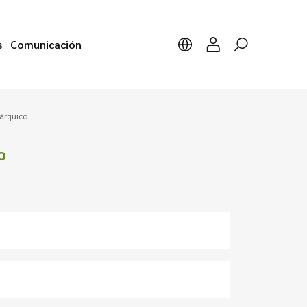
s
Comunicación
tárquico
o