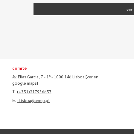
ver
comité
Av. Elias Garcia, 7 - 1º - 1000 146 Lisboa
[ver en
google maps]
T.
(+351)217936657
E.
dlisboa@anmp.pt