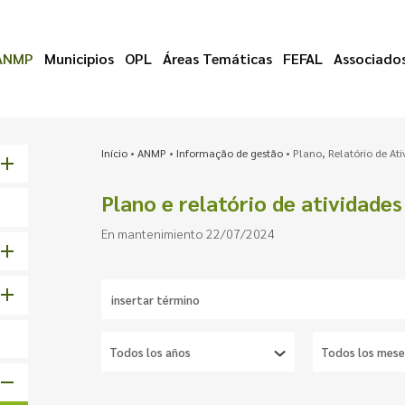
ANMP
Municipios
OPL
Áreas Temáticas
FEFAL
Associado
Início
•
ANMP
•
Informação de gestão
•
Plano, Relatório de At
Plano e relatório de atividades
En mantenimiento 22/07/2024
Insert
text
to
search