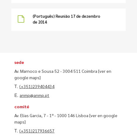
(Português) Reunião 17 de dezembro
de 2014
sede
Av. Marnoco e Sousa 52 - 3004 511 Coimbra
[ver en
google maps]
T.
(+351)239404434
E.
anmp@anmp.pt
comité
Av. Elias Garcia, 7 - 1º - 1000 146 Lisboa
[ver en google
maps]
T.
(+351)217936657