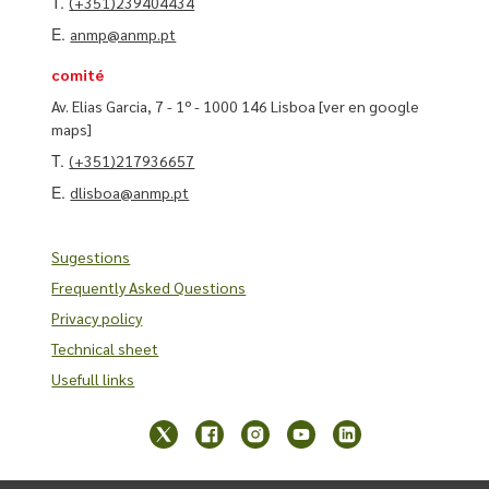
T.
(+351)239404434
E.
anmp@anmp.pt
comité
Av. Elias Garcia, 7 - 1º - 1000 146 Lisboa
[ver en google
maps]
T.
(+351)217936657
E.
dlisboa@anmp.pt
Sugestions
Frequently Asked Questions
Privacy policy
Technical sheet
Usefull links