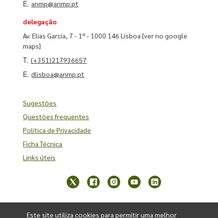
E.
anmp@anmp.pt
delegação
Av. Elias Garcia, 7 - 1º - 1000 146 Lisboa
[ver no google
maps]
T.
(+351)217936657
E.
dlisboa@anmp.pt
Sugestões
Questões frequentes
Política de Privacidade
Ficha Técnica
Links úteis
Este site utiliza cookies para permitir uma melhor