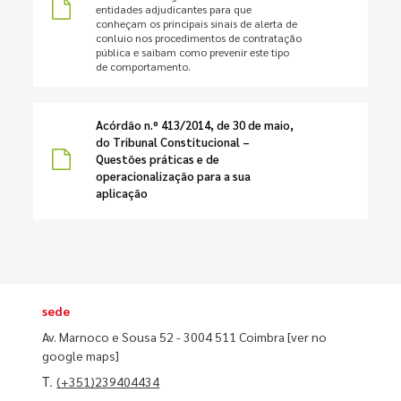
entidades adjudicantes para que
conheçam os principais sinais de alerta de
conluio nos procedimentos de contratação
pública e saibam como prevenir este tipo
de comportamento.
Acórdão n.º 413/2014, de 30 de maio,
do Tribunal Constitucional –
Questões práticas e de
operacionalização para a sua
aplicação
sede
Av. Marnoco e Sousa 52 - 3004 511 Coimbra
[ver no
google maps]
T.
(+351)239404434