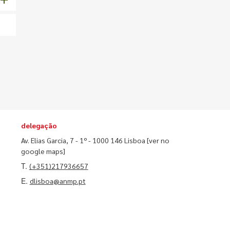
delegação
Av. Elias Garcia, 7 - 1º - 1000 146 Lisboa
[ver no
google maps]
T.
(+351)217936657
E.
dlisboa@anmp.pt