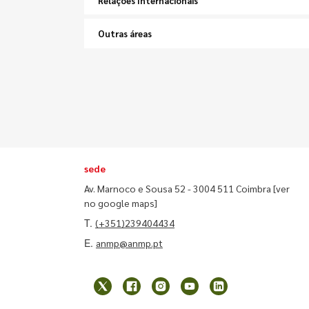
Outras áreas
sede
Av. Marnoco e Sousa 52 - 3004 511 Coimbra
[ver
no google maps]
T.
(+351)239404434
E.
anmp@anmp.pt