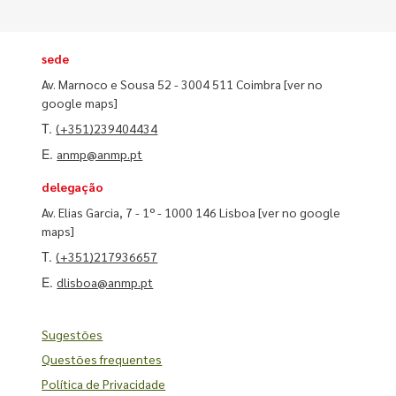
sede
Av. Marnoco e Sousa 52 - 3004 511 Coimbra
[ver no
google maps]
T.
(+351)239404434
E.
anmp@anmp.pt
delegação
Av. Elias Garcia, 7 - 1º - 1000 146 Lisboa
[ver no google
maps]
T.
(+351)217936657
E.
dlisboa@anmp.pt
Sugestões
Questões frequentes
Política de Privacidade