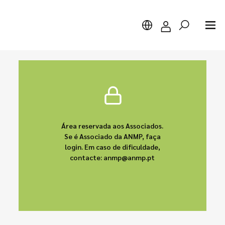
Pesquisar
Área reservada aos Associados.
Se é Associado da ANMP, faça
login. Em caso de dificuldade,
contacte: anmp@anmp.pt