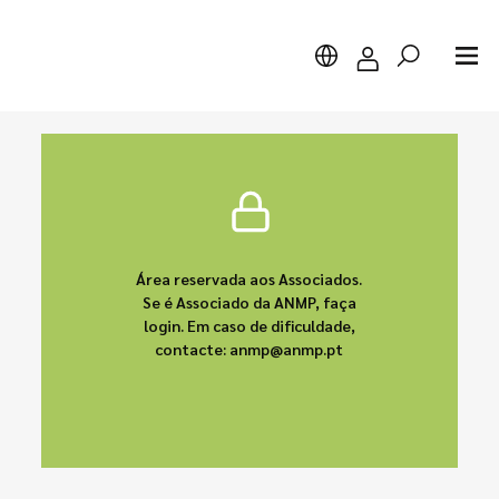
Pesquisar
Área reservada aos Associados.
Se é Associado da ANMP, faça
login. Em caso de dificuldade,
contacte: anmp@anmp.pt