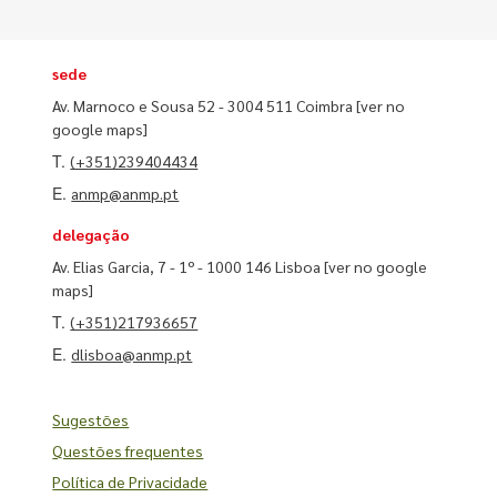
sede
Av. Marnoco e Sousa 52 - 3004 511 Coimbra
[ver no
google maps]
T.
(+351)239404434
E.
anmp@anmp.pt
delegação
Av. Elias Garcia, 7 - 1º - 1000 146 Lisboa
[ver no google
maps]
T.
(+351)217936657
E.
dlisboa@anmp.pt
Sugestões
Questões frequentes
Política de Privacidade