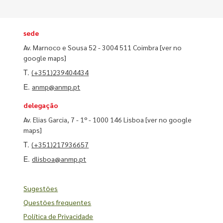
sede
Av. Marnoco e Sousa 52 - 3004 511 Coimbra
[ver no
google maps]
T.
(+351)239404434
E.
anmp@anmp.pt
delegação
Av. Elias Garcia, 7 - 1º - 1000 146 Lisboa
[ver no google
maps]
T.
(+351)217936657
E.
dlisboa@anmp.pt
Sugestões
Questões frequentes
Política de Privacidade