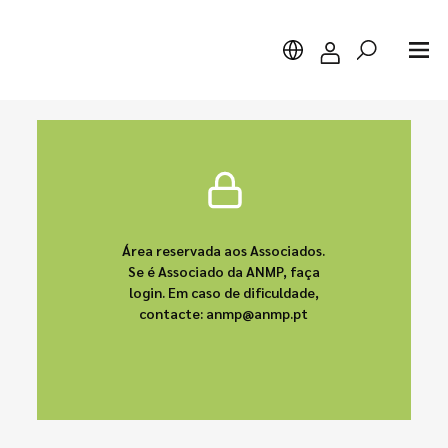
Pesquisar
Área reservada aos Associados.
Se é Associado da ANMP, faça
login. Em caso de dificuldade,
contacte: anmp@anmp.pt