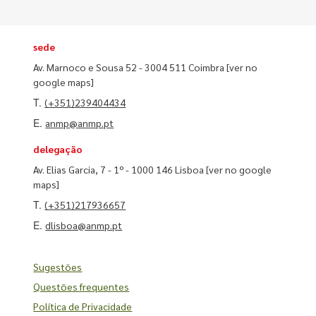
sede
Av. Marnoco e Sousa 52 - 3004 511 Coimbra
[ver no
google maps]
T.
(+351)239404434
E.
anmp@anmp.pt
delegação
Av. Elias Garcia, 7 - 1º - 1000 146 Lisboa
[ver no google
maps]
T.
(+351)217936657
E.
dlisboa@anmp.pt
Sugestões
Questões frequentes
Política de Privacidade