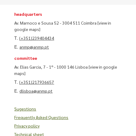
headquarters
Av. Marnoco e Sousa 52 - 3004 511 Coimbra
[view in
google maps]
T.
(+351)239404434
E.
anmp@anmp.pt
committee
Av. Elias Garcia, 7 - 1º - 1000 146 Lisboa
[view in google
maps]
T.
(+351)217936657
E.
dlisboa@anmp.pt
Sugestions
Frequently Asked Questions
Privacy policy
Technical sheet