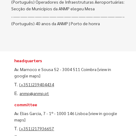
(Português) Operadores de Infraestruturas Aeroportuárias:
Secção de Municípios da ANMP elegeu Mesa
(Português) 40 anos da ANMP | Porto de honra
headquarters
Av. Marnoco e Sousa 52 - 3004 511 Coimbra
[view in
google maps]
T.
(+351)239404434
E.
anmp@anmp.pt
committee
Av. Elias Garcia, 7 - 1º - 1000 146 Lisboa
[view in google
maps]
T.
(+351)217936657