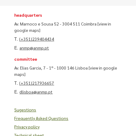
headquarters
Av. Marnoco e Sousa 52 - 3004 511 Coimbra
[view in
google maps]
T.
(+351)239404434
E.
anmp@anmp.pt
committee
Av. Elias Garcia, 7 - 1º - 1000 146 Lisboa
[view in google
maps]
T.
(+351)217936657
E.
dlisboa@anmp.pt
Sugestions
Frequently Asked Questions
Privacy policy
Technical sheet