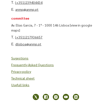
T.
(+351)239404434
E.
anmp@anmp.pt
committee
Av. Elias Garcia, 7 - 1º - 1000 146 Lisboa
[view in google
maps]
T.
(+351)217936657
E.
dlisboa@anmp.pt
Sugestions
Frequently Asked Questions
Privacy policy
Technical sheet
Usefull links