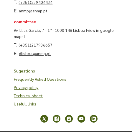
T.
(+351)239404434
E.
anmp@anmp.pt
committee
Av. Elias Garcia, 7 - 1º - 1000 146 Lisboa
[view in google
maps]
T.
(+351)217936657
E.
dlisboa@anmp.pt
Sugestions
Frequently Asked Questions
Privacy policy
Technical sheet
Usefull links