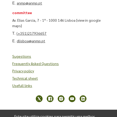
E.
anmp@anmp.pt
committee
Av. Elias Garcia, 7 - 1º - 1000 146 Lisboa
[view in google
maps]
T.
(+351)217936657
E.
dlisboa@anmp.pt
Sugestions
Frequently Asked Questions
Privacy policy
Technical sheet
Usefull links
Este site utiliza cookies para permitir uma melhor