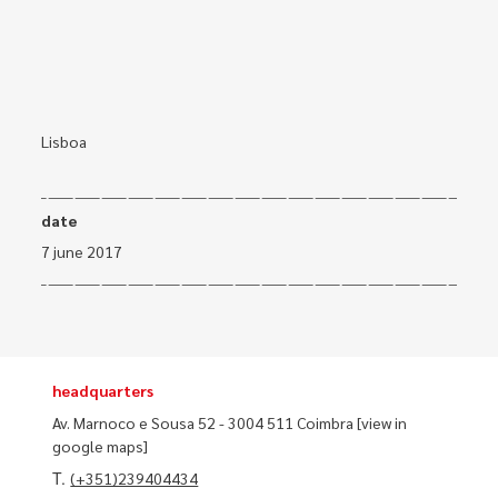
Lisboa
date
7 june 2017
headquarters
Av. Marnoco e Sousa 52 - 3004 511 Coimbra
[view in
google maps]
T.
(+351)239404434