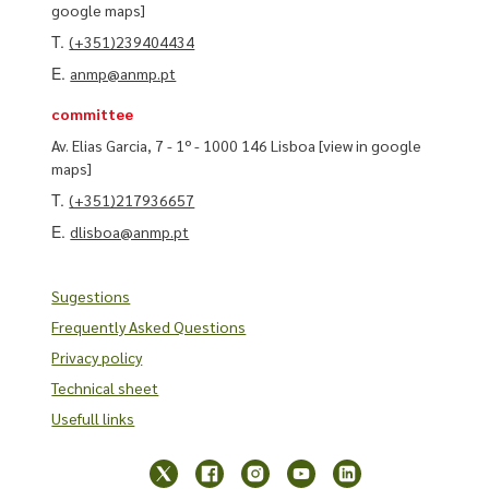
google maps]
T.
(+351)239404434
E.
anmp@anmp.pt
committee
Av. Elias Garcia, 7 - 1º - 1000 146 Lisboa
[view in google
maps]
T.
(+351)217936657
E.
dlisboa@anmp.pt
Sugestions
Frequently Asked Questions
Privacy policy
Technical sheet
Usefull links