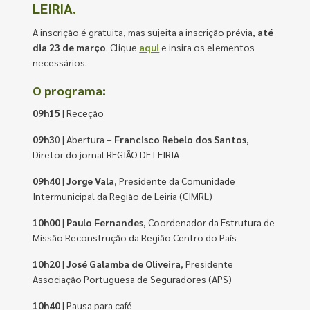
LEIRIA.
A inscrição é gratuita, mas sujeita a inscrição prévia,
até
dia 23 de março
. Clique
aqui
e insira os elementos
necessários.
O programa:
09h15
| Receção
09h3
0 | Abertura –
Francisco Rebelo dos Santos
,
Diretor do jornal REGIÃO DE LEIRIA
09h40
|
Jorge Vala
, Presidente da Comunidade
Intermunicipal da Região de Leiria (CIMRL)
10h00
|
Paulo Fernandes
, Coordenador da Estrutura de
Missão Reconstrução da Região Centro do País
10h20
|
José Galamba de Oliveira
, Presidente
Associação Portuguesa de Seguradores (APS)
10h40
| Pausa para café