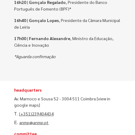
16h20
|
Gonçalo Regalado
, Presidente do Banco
Português de Fomento (BPF)*
16h40
|
Gonçalo Lopes
, Presidente da Câmara Municipal
de Leiria
17h00
|
Fernando Alexandre
, Ministro da Educação,
Ciência e Inovação
*Aguarda confirmação
headquarters
Av. Marnoco e Sousa 52 - 3004 511 Coimbra
[view in
google maps]
T.
(+351)239404434
E.
anmp@anmp.pt
committee