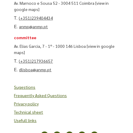
Av. Marnoco e Sousa 52 - 3004 511 Coimbra
[view in
google maps]
T.
(+351)239404434
E.
anmp@anmp.pt
committee
Av. Elias Garcia, 7 - 1º - 1000 146 Lisboa
[view in google
maps]
T.
(+351)217936657
E.
dlisboa@anmp.pt
Sugestions
Frequently Asked Questions
Privacy policy
Technical sheet
Usefull links