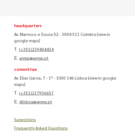
headquarters
Av. Marnoco e Sousa 52 - 3004 511 Coimbra
[view in
google maps]
T.
(+351)239404434
E.
anmp@anmp.pt
committee
Av. Elias Garcia, 7 - 1º - 1000 146 Lisboa
[view in google
maps]
T.
(+351)217936657
E.
dlisboa@anmp.pt
Sugestions
Frequently Asked Questions