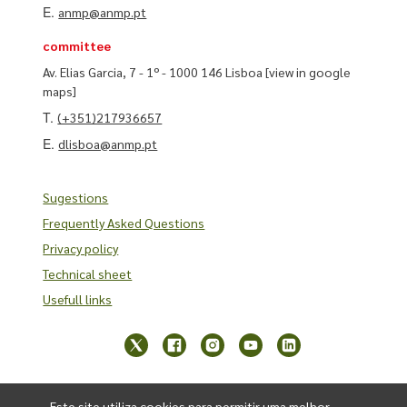
E.
anmp@anmp.pt
committee
Av. Elias Garcia, 7 - 1º - 1000 146 Lisboa
[view in google
maps]
T.
(+351)217936657
E.
dlisboa@anmp.pt
Sugestions
Frequently Asked Questions
Privacy policy
Technical sheet
Usefull links
Este site utiliza cookies para permitir uma melhor