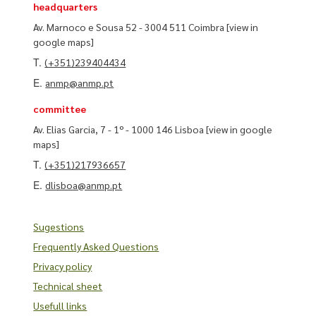
headquarters
Av. Marnoco e Sousa 52 - 3004 511 Coimbra
[view in
google maps]
T.
(+351)239404434
E.
anmp@anmp.pt
committee
Av. Elias Garcia, 7 - 1º - 1000 146 Lisboa
[view in google
maps]
T.
(+351)217936657
E.
dlisboa@anmp.pt
Sugestions
Frequently Asked Questions
Privacy policy
Technical sheet
Usefull links