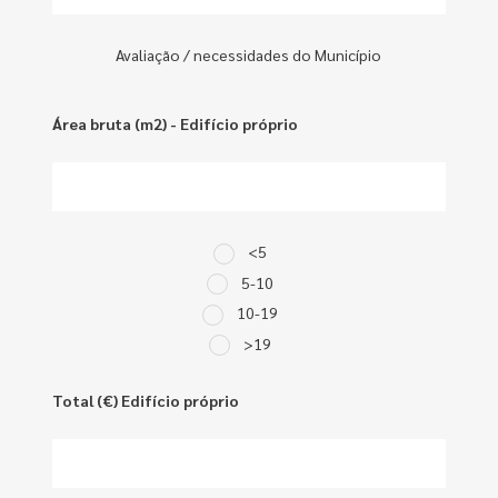
Avaliação / necessidades do Município
Área bruta (m2) - Edifício próprio
<5
5-10
10-19
>19
Total (€) Edifício próprio