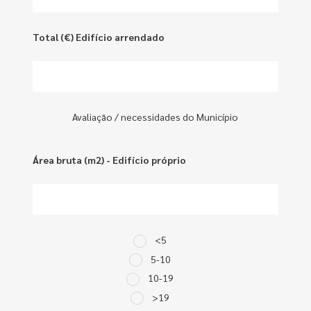
Total (€) Edifício arrendado
Avaliação / necessidades do Município
Área bruta (m2) - Edifício próprio
<5
5-10
10-19
>19