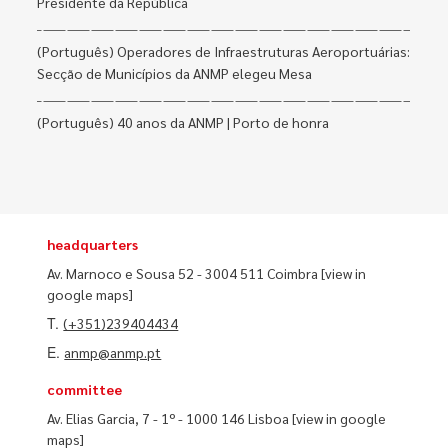
Presidente da República
(Português) Operadores de Infraestruturas Aeroportuárias:
Secção de Municípios da ANMP elegeu Mesa
(Português) 40 anos da ANMP | Porto de honra
headquarters
Av. Marnoco e Sousa 52 - 3004 511 Coimbra
[view in
google maps]
T.
(+351)239404434
E.
anmp@anmp.pt
committee
Av. Elias Garcia, 7 - 1º - 1000 146 Lisboa
[view in google
maps]