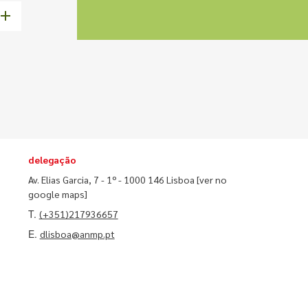
delegação
Av. Elias Garcia, 7 - 1º - 1000 146 Lisboa
[ver no
google maps]
T.
(+351)217936657
E.
dlisboa@anmp.pt