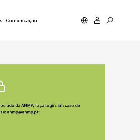
s
Comunicação
sociado da ANMP, faça login. Em caso de
acte: anmp@anmp.pt