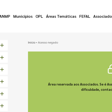
ANMP
Municípios
OPL
Áreas Temáticas
FEFAL
Associado
Início
•
Acesso negado
Área reservada aos Associados. Se é As
dificuldade, cont