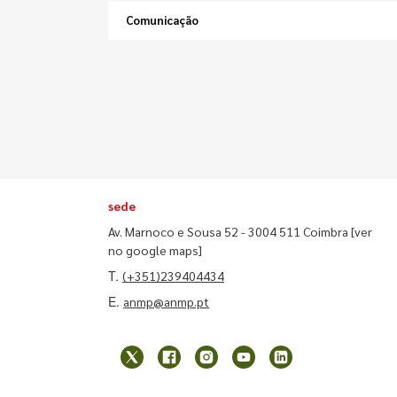
Comunicação
sede
Av. Marnoco e Sousa 52 - 3004 511 Coimbra
[ver
no google maps]
T.
(+351)239404434
E.
anmp@anmp.pt