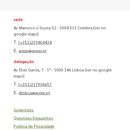
sede
Av. Marnoco e Sousa 52 - 3004 511 Coimbra
[ver no
google maps]
T.
(+351)239404434
E.
anmp@anmp.pt
delegação
Av. Elias Garcia, 7 - 1º - 1000 146 Lisboa
[ver no google
maps]
T.
(+351)217936657
E.
dlisboa@anmp.pt
Sugestões
Questões frequentes
Política de Privacidade