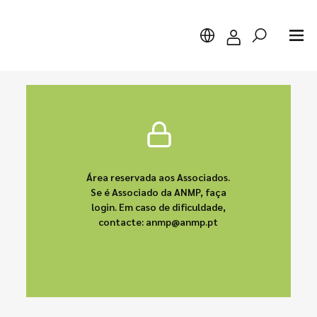
Pesquisar
Área reservada aos Associados.
Se é Associado da ANMP, faça
login. Em caso de dificuldade,
contacte: anmp@anmp.pt