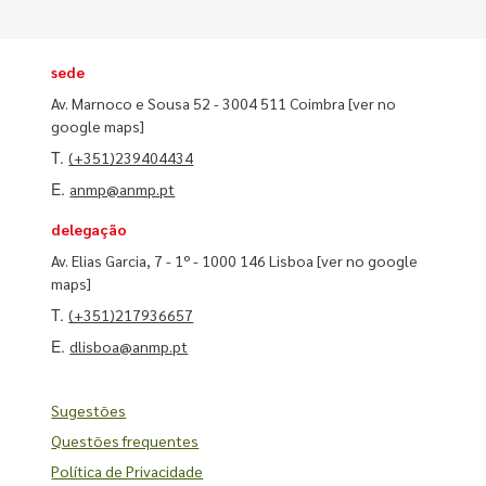
sede
Av. Marnoco e Sousa 52 - 3004 511 Coimbra
[ver no
google maps]
T.
(+351)239404434
E.
anmp@anmp.pt
delegação
Av. Elias Garcia, 7 - 1º - 1000 146 Lisboa
[ver no google
maps]
T.
(+351)217936657
E.
dlisboa@anmp.pt
Sugestões
Questões frequentes
Política de Privacidade