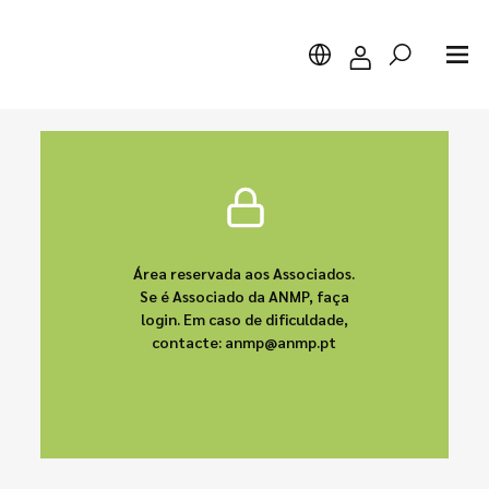
Pesquisar
Área reservada aos Associados.
Se é Associado da ANMP, faça
login. Em caso de dificuldade,
contacte: anmp@anmp.pt