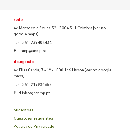
sede
Av. Marnoco e Sousa 52 - 3004 511 Coimbra
[ver no
google maps]
T.
(+351)239404434
E.
anmp@anmp.pt
delegação
Av. Elias Garcia, 7 - 1º - 1000 146 Lisboa
[ver no google
maps]
T.
(+351)217936657
E.
dlisboa@anmp.pt
Sugestões
Questões frequentes
Política de Privacidade