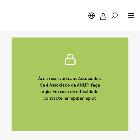
Pesquisar
Área reservada aos Associados.
Se é Associado da ANMP, faça
login. Em caso de dificuldade,
contacte: anmp@anmp.pt