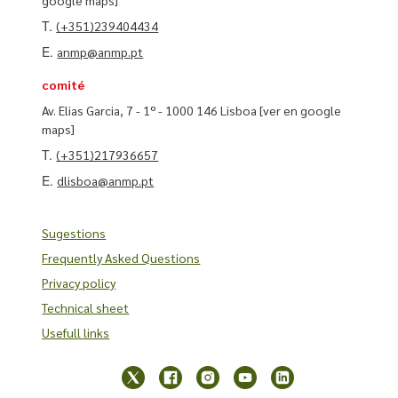
T.
(+351)239404434
E.
anmp@anmp.pt
comité
Av. Elias Garcia, 7 - 1º - 1000 146 Lisboa
[ver en google
maps]
T.
(+351)217936657
E.
dlisboa@anmp.pt
Sugestions
Frequently Asked Questions
Privacy policy
Technical sheet
Usefull links