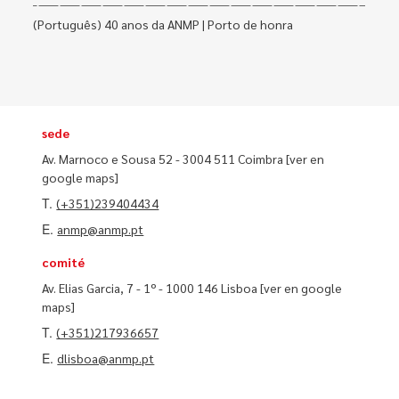
(Português) 40 anos da ANMP | Porto de honra
sede
Av. Marnoco e Sousa 52 - 3004 511 Coimbra
[ver en
google maps]
T.
(+351)239404434
E.
anmp@anmp.pt
comité
Av. Elias Garcia, 7 - 1º - 1000 146 Lisboa
[ver en google
maps]
T.
(+351)217936657
E.
dlisboa@anmp.pt