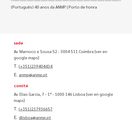
(Português) 40 anos da ANMP | Porto de honra
sede
Av. Marnoco e Sousa 52 - 3004 511 Coimbra
[ver en
google maps]
T.
(+351)239404434
E.
anmp@anmp.pt
comité
Av. Elias Garcia, 7 - 1º - 1000 146 Lisboa
[ver en google
maps]
T.
(+351)217936657
E.
dlisboa@anmp.pt