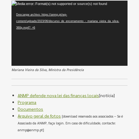
Reproductor
Media error: Format(s) not supported or source(s) not found
de
Descargar archivo: https://anmp.pt/wp-
vídeo
content/uploads/2023/06/discurso_de_encerramento_-_mariana_vieira_da_silva-
360p.mp4?_=6
Mariana Vieira da Silva, Ministra da Presidência
ANMP defende nova lei das finanças locais
[notícia]
Programa
Documentos
Arquivo geral de fotos
[download reservado aos associados – Se é
Associado da ANMP, faça login. Em caso de dificuldade, contacte:
anmp@anmp.pt]