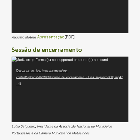
Apresentação
[PDF]
Augusto Mateus
Sessão de encerramento
Reproductor
Media error: Format(s) not supported or source(s) not found
de
Descargar archivo: https://anmp.pt/wp-
vídeo
content/uploads/2023/06/discurso_de_encerramento_-_luisa_salgueiro-360p.mp4?
_=5
Luísa Salgueiro, Presidente da Associação Nacional de Municípios
Portugueses e da Câmara Municipal de Matosinhos