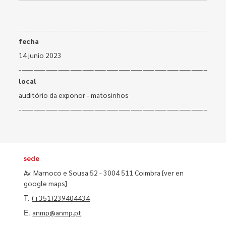
fecha
14 junio 2023
local
auditório da exponor - matosinhos
sede
Av. Marnoco e Sousa 52 - 3004 511 Coimbra
[ver en
google maps]
T.
(+351)239404434
E.
anmp@anmp.pt