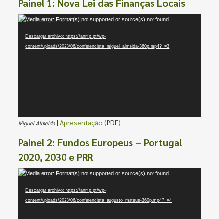
Painel 1: Nova Lei das Finanças Locais
Reproductor
Media error: Format(s) not supported or source(s) not found
de
Descargar archivo: https://anmp.pt/wp-
vídeo
content/uploads/2023/06/conferencista_miguel_almeida-360p.mp4?_=3
|
Apresentação
(PDF)
Miguel Almeida
Painel 2: Fundos Europeus – Portugal
2020, 2030 e PRR
Reproductor
Media error: Format(s) not supported or source(s) not found
de
Descargar archivo: https://anmp.pt/wp-
vídeo
content/uploads/2023/06/conferencista_augusto_mateus-360p.mp4?_=4