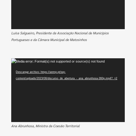
Luísa Salgueiro, Presidente da Associação Nacional de Municípios
Portugueses e da Câmara Municipal de Matosinhos
Reproductor
Media error: Format(s) not supported or source(s) not found
de
Descargar archivo: https://anmp.pt/wp-
vídeo
content/uploads/2023/06/discurso_de_abertura_-_ana_abrunhosa-360p.mp4?_=2
Ana Abrunhosa, Ministra da Coesão Territorial