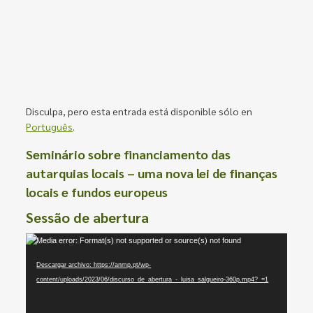
Disculpa, pero esta entrada está disponible sólo en
Português
.
Seminário sobre financiamento das
autarquias locais – uma nova lei de finanças
locais e fundos europeus
Sessão de abertura
Reproductor
Media error: Format(s) not supported or source(s) not found
de
Descargar archivo: https://anmp.pt/wp-
vídeo
content/uploads/2023/06/discurso_de_abertura_-_luisa_salgueiro-360p.mp4?_=1