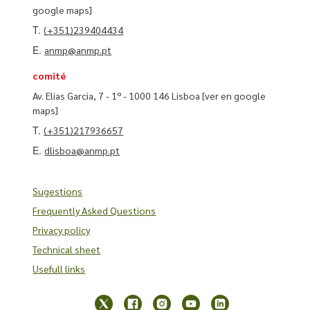
google maps]
T.
(+351)239404434
E.
anmp@anmp.pt
comité
Av. Elias Garcia, 7 - 1º - 1000 146 Lisboa
[ver en google
maps]
T.
(+351)217936657
E.
dlisboa@anmp.pt
Sugestions
Frequently Asked Questions
Privacy policy
Technical sheet
Usefull links