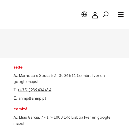
Buscar
sede
Av. Marnoco e Sousa 52 - 3004 511 Coimbra
[ver en
google maps]
T.
(+351)239404434
E.
anmp@anmp.pt
comité
Av. Elias Garcia, 7 - 1º - 1000 146 Lisboa
[ver en google
maps]