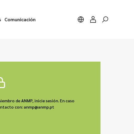
s
Comunicación
iembro de ANMP, inicie sesión. En caso
contacto con: anmp@anmp.pt