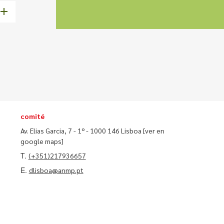
comité
Av. Elias Garcia, 7 - 1º - 1000 146 Lisboa
[ver en
google maps]
T.
(+351)217936657
E.
dlisboa@anmp.pt