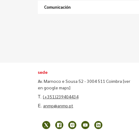
Comunicación
sede
Av. Marnoco e Sousa 52 - 3004 511 Coimbra
[ver
en google maps]
T.
(+351)239404434
E.
anmp@anmp.pt