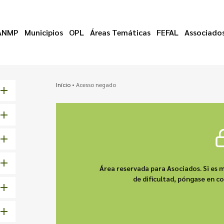
ANMP
Municipios
OPL
Áreas Temáticas
FEFAL
Associado
Início
•
Acesso negado
Área reservada para Asociados. Si es m
de dificultad, póngase en 