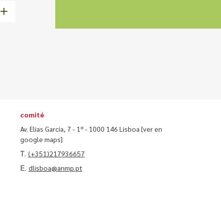
comité
Av. Elias Garcia, 7 - 1º - 1000 146 Lisboa
[ver en
google maps]
T.
(+351)217936657
E.
dlisboa@anmp.pt