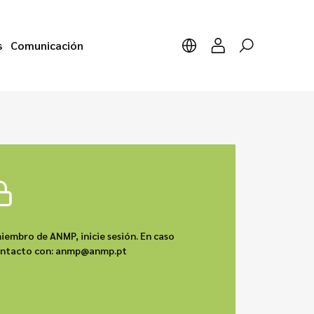
s
Comunicación
iembro de ANMP, inicie sesión. En caso
contacto con: anmp@anmp.pt