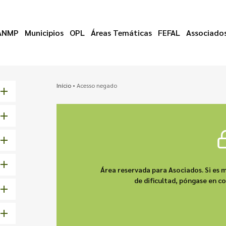
ANMP
Municipios
OPL
Áreas Temáticas
FEFAL
Associado
Início
•
Acesso negado
Área reservada para Asociados. Si es m
de dificultad, póngase en 