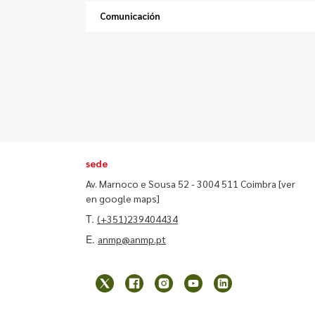
Comunicación
sede
Av. Marnoco e Sousa 52 - 3004 511 Coimbra
[ver
en google maps]
T.
(+351)239404434
E.
anmp@anmp.pt