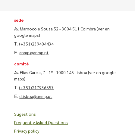
sede
Av. Marnoco e Sousa 52 - 3004 511 Coimbra
[ver en
google maps]
T.
(+351)239404434
E.
anmp@anmp.pt
comité
Av. Elias Garcia, 7 - 1º - 1000 146 Lisboa
[ver en google
maps]
T.
(+351)217936657
E.
dlisboa@anmp.pt
Sugestions
Frequently Asked Questions
Privacy policy