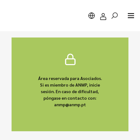
Buscar
Área reservada para Asociados.
Si es miembro de ANMP, inicie
sesión. En caso de dificultad,
póngase en contacto con:
anmp@anmp.pt