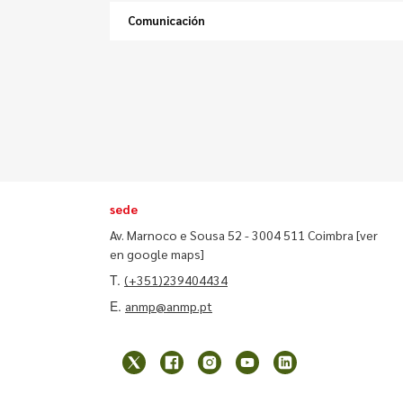
Comunicación
sede
Av. Marnoco e Sousa 52 - 3004 511 Coimbra
[ver
en google maps]
T.
(+351)239404434
E.
anmp@anmp.pt