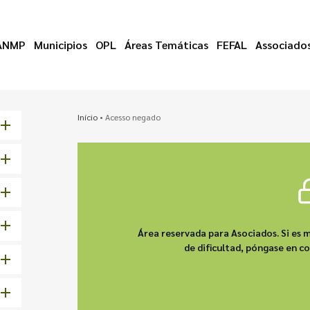
ANMP
Municipios
OPL
Áreas Temáticas
FEFAL
Associado
Início
•
Acesso negado
Área reservada para Asociados. Si es m
de dificultad, póngase en 