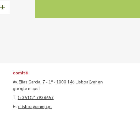
comité
Av. Elias Garcia, 7 - 1º - 1000 146 Lisboa
[ver en
google maps]
T.
(+351)217936657
E.
dlisboa@anmp.pt