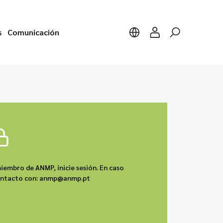
s
Comunicación
iembro de ANMP, inicie sesión. En caso
contacto con: anmp@anmp.pt