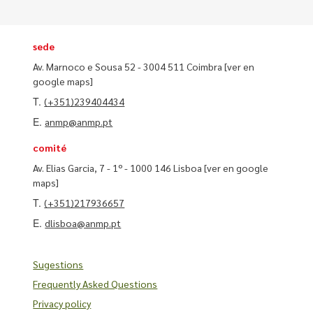
sede
Av. Marnoco e Sousa 52 - 3004 511 Coimbra
[ver en
google maps]
T.
(+351)239404434
E.
anmp@anmp.pt
comité
Av. Elias Garcia, 7 - 1º - 1000 146 Lisboa
[ver en google
maps]
T.
(+351)217936657
E.
dlisboa@anmp.pt
Sugestions
Frequently Asked Questions
Privacy policy