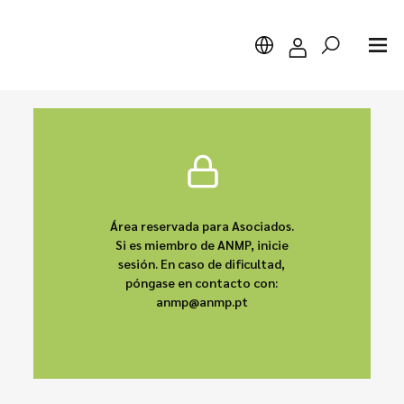
Buscar
Área reservada para Asociados.
Si es miembro de ANMP, inicie
sesión. En caso de dificultad,
póngase en contacto con:
anmp@anmp.pt