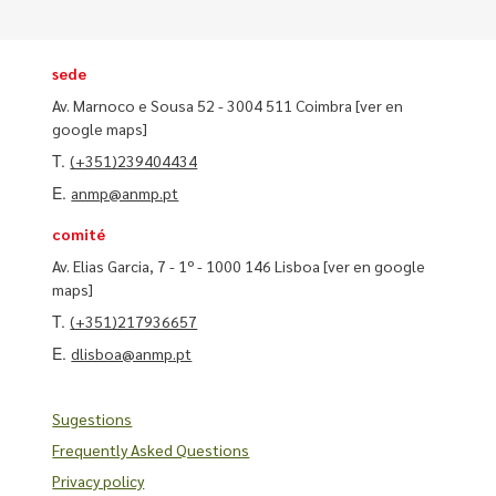
sede
Av. Marnoco e Sousa 52 - 3004 511 Coimbra
[ver en
google maps]
T.
(+351)239404434
E.
anmp@anmp.pt
comité
Av. Elias Garcia, 7 - 1º - 1000 146 Lisboa
[ver en google
maps]
T.
(+351)217936657
E.
dlisboa@anmp.pt
Sugestions
Frequently Asked Questions
Privacy policy