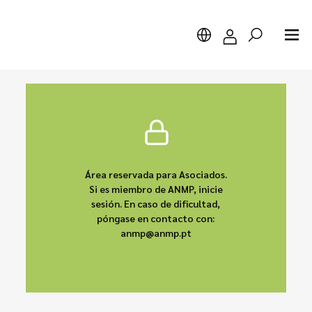
Buscar
Área reservada para Asociados.
Si es miembro de ANMP, inicie
sesión. En caso de dificultad,
póngase en contacto con:
anmp@anmp.pt