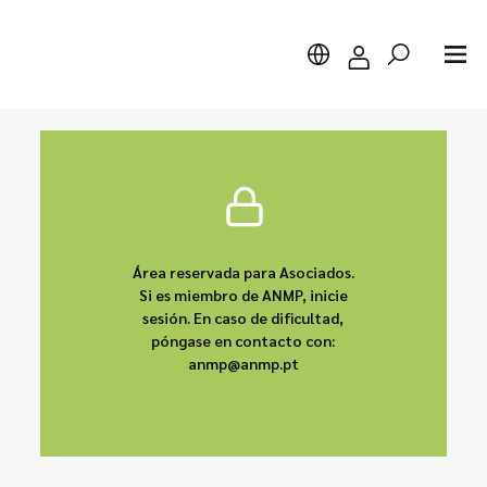
Buscar
Área reservada para Asociados.
Si es miembro de ANMP, inicie
sesión. En caso de dificultad,
póngase en contacto con:
anmp@anmp.pt