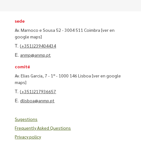
sede
Av. Marnoco e Sousa 52 - 3004 511 Coimbra
[ver en
google maps]
T.
(+351)239404434
E.
anmp@anmp.pt
comité
Av. Elias Garcia, 7 - 1º - 1000 146 Lisboa
[ver en google
maps]
T.
(+351)217936657
E.
dlisboa@anmp.pt
Sugestions
Frequently Asked Questions
Privacy policy