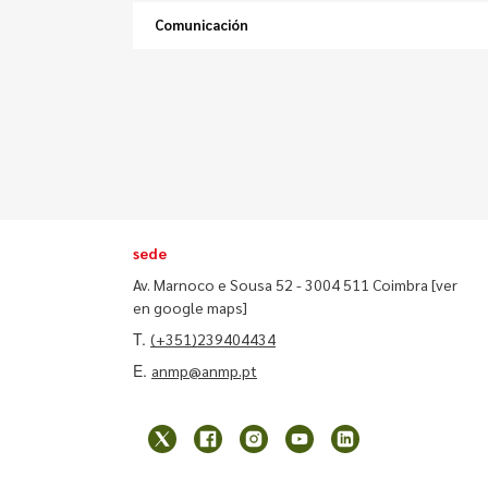
Comunicación
sede
Av. Marnoco e Sousa 52 - 3004 511 Coimbra
[ver
en google maps]
T.
(+351)239404434
E.
anmp@anmp.pt