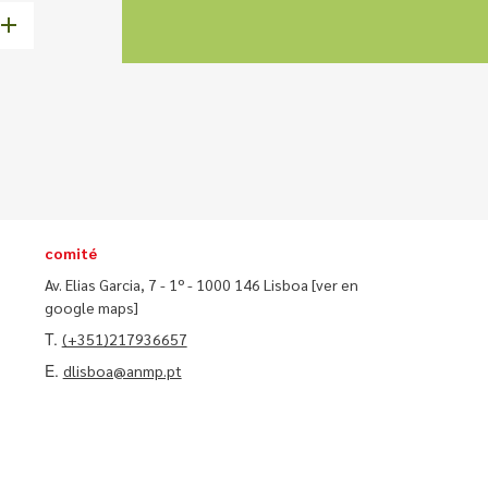
comité
Av. Elias Garcia, 7 - 1º - 1000 146 Lisboa
[ver en
google maps]
T.
(+351)217936657
E.
dlisboa@anmp.pt