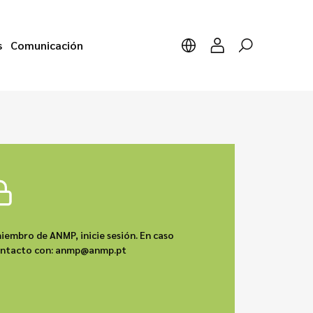
s
Comunicación
iembro de ANMP, inicie sesión. En caso
contacto con: anmp@anmp.pt