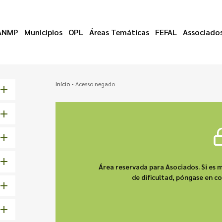
ANMP
Municipios
OPL
Áreas Temáticas
FEFAL
Associado
Início
•
Acesso negado
Área reservada para Asociados. Si es m
de dificultad, póngase en 