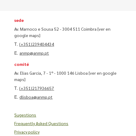
sede
Av. Marnoco e Sousa 52 - 3004 511 Coimbra
[ver en
google maps]
T.
(+351)239404434
E.
anmp@anmp.pt
comité
Av. Elias Garcia, 7 - 1º - 1000 146 Lisboa
[ver en google
maps]
T.
(+351)217936657
E.
dlisboa@anmp.pt
Sugestions
Frequently Asked Questions
Privacy policy