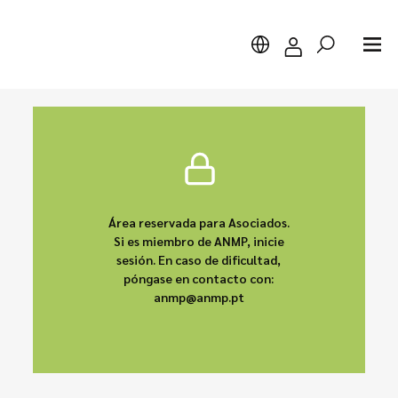
Buscar
Área reservada para Asociados.
Si es miembro de ANMP, inicie
sesión. En caso de dificultad,
póngase en contacto con:
anmp@anmp.pt